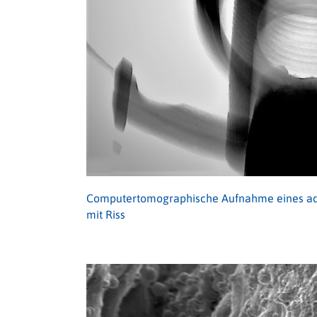
Computertomographische Aufnahme eines addi
mit Riss