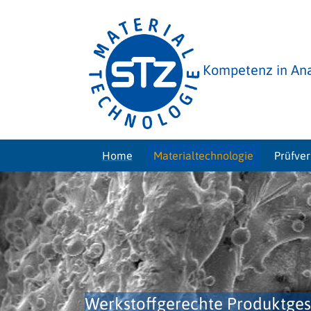
Kompetenz in Ana
Home
Materialtechnologie
Prüfve
Werkstoffgerechte Produktges