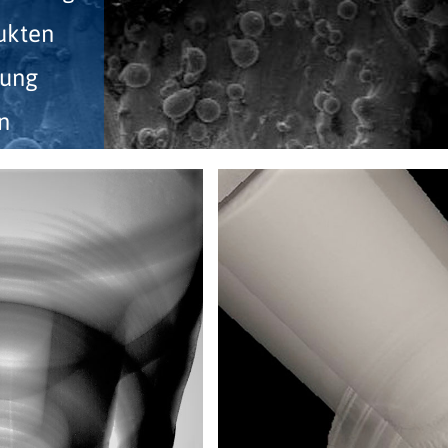
ukten
gung
n