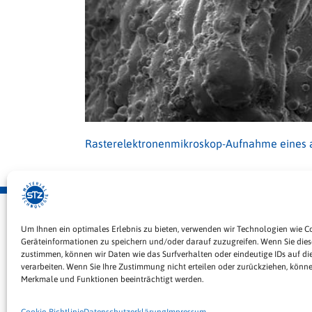
Rasterelektronenmikroskop-Aufnahme eines ad
STZ Material Technologie GmbH
Um Ihnen ein optimales Erlebnis zu bieten, verwenden wir Technologien wie C
Daimlerstraße 8
Geräteinformationen zu speichern und/oder darauf zuzugreifen. Wenn Sie die
zustimmen, können wir Daten wie das Surfverhalten oder eindeutige IDs auf di
78559 Gosheim
verarbeiten. Wenn Sie Ihre Zustimmung nicht erteilen oder zurückziehen, könn
Merkmale und Funktionen beeinträchtigt werden.
Telefon: +49 174 9371773
info@stz-material-technologie.de