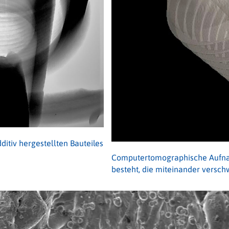
tiv hergestellten Bauteiles
Computertomographische Aufnah
besteht, die miteinander versc