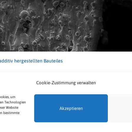
ditiv hergestellten Bauteiles
Cookie-Zustimmung verwalten
Impressum
Datenschutz
ookies, um
sen Technologien
eser Website
Cookie-Richtlinie (EU)
Akzeptieren
en bestimmte