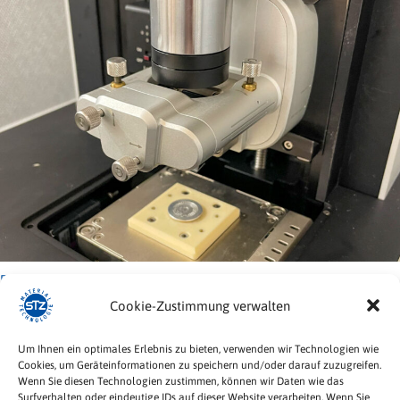
Rasterkraftmikroskop
Cookie-Zustimmung verwalten
Um Ihnen ein optimales Erlebnis zu bieten, verwenden wir Technologien wie
Cookies, um Geräteinformationen zu speichern und/oder darauf zuzugreifen.
STZ Material Technologie GmbH
Wenn Sie diesen Technologien zustimmen, können wir Daten wie das
Daimlerstraße 8
Surfverhalten oder eindeutige IDs auf dieser Website verarbeiten. Wenn Sie