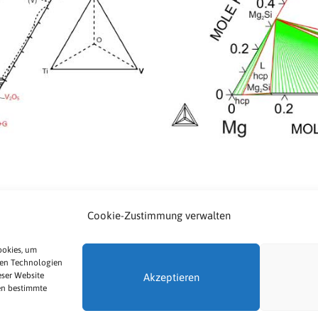
Cookie-Zustimmung verwalten
Impressum
Datenschutz
ookies, um
sen Technologien
Cookie-Richtlinie (EU)
eser Website
Akzeptieren
en bestimmte