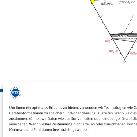
STZ Material Technologie GmbH
Um Ihnen ein optimales Erlebnis zu bieten, verwenden wir Technologien wie C
Daimlerstraße 8
Geräteinformationen zu speichern und/oder darauf zuzugreifen. Wenn Sie die
zustimmen, können wir Daten wie das Surfverhalten oder eindeutige IDs auf di
78559 Gosheim
verarbeiten. Wenn Sie Ihre Zustimmung nicht erteilen oder zurückziehen, könn
Merkmale und Funktionen beeinträchtigt werden.
Telefon: +49 174 9371773