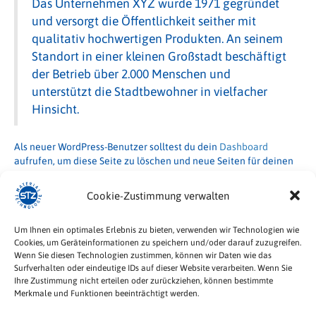
Das Unternehmen XYZ wurde 1971 gegründet
und versorgt die Öffentlichkeit seither mit
qualitativ hochwertigen Produkten. An seinem
Standort in einer kleinen Großstadt beschäftigt
der Betrieb über 2.000 Menschen und
unterstützt die Stadtbewohner in vielfacher
Hinsicht.
Als neuer WordPress-Benutzer solltest du dein
Dashboard
aufrufen, um diese Seite zu löschen und neue Seiten für deinen
Inhalt zu erstellen. Viel Spaß!
Cookie-Zustimmung verwalten
Um Ihnen ein optimales Erlebnis zu bieten, verwenden wir Technologien wie
Cookies, um Geräteinformationen zu speichern und/oder darauf zuzugreifen.
STZ Material Technologie GmbH
Wenn Sie diesen Technologien zustimmen, können wir Daten wie das
Daimlerstraße 8
Surfverhalten oder eindeutige IDs auf dieser Website verarbeiten. Wenn Sie
Ihre Zustimmung nicht erteilen oder zurückziehen, können bestimmte
78559 Gosheim
Merkmale und Funktionen beeinträchtigt werden.
Telefon: +49 174 9371773