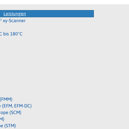
Leistungen
² xy-Scanner
C bis 180°C
 (FMM)
pe (EFM, EFM-DC)
cope (SCM)
M)
pe (STM)