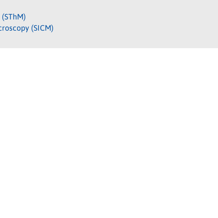
 (SThM)
croscopy (SICM)